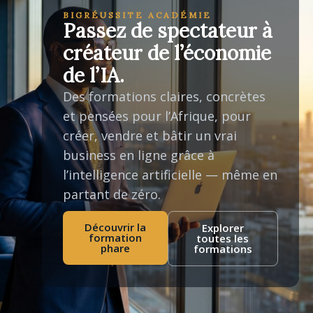
BIGRÉUSSITE ACADÉMIE
Passez de spectateur à
créateur de l’économie
de l’IA.
Des formations claires, concrètes
et pensées pour l’Afrique, pour
créer, vendre et bâtir un vrai
business en ligne grâce à
l’intelligence artificielle — même en
partant de zéro.
Découvrir la
Explorer
formation
toutes les
phare
formations