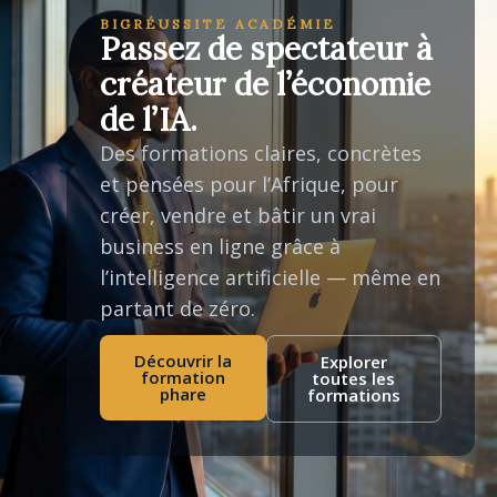
BIGRÉUSSITE ACADÉMIE
Passez de spectateur à
créateur de l’économie
de l’IA.
Des formations claires, concrètes
et pensées pour l’Afrique, pour
créer, vendre et bâtir un vrai
business en ligne grâce à
l’intelligence artificielle — même en
partant de zéro.
Découvrir la
Explorer
formation
toutes les
phare
formations