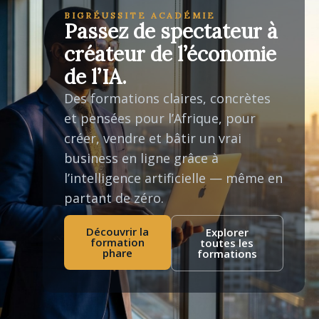
BIGRÉUSSITE ACADÉMIE
Passez de spectateur à
créateur de l’économie
de l’IA.
Des formations claires, concrètes
et pensées pour l’Afrique, pour
créer, vendre et bâtir un vrai
business en ligne grâce à
l’intelligence artificielle — même en
partant de zéro.
Découvrir la
Explorer
formation
toutes les
phare
formations