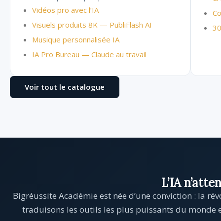
Vidéos pro avec l’IA
Co
Visuels produits 8K — PubliFlash AI
30
Musique personnalisée IA
IA Pro Bureau — Claude au travail
Voir tout le catalogue
L’IA n’att
Bigréussite Académie est née d’une conviction : la rév
traduisons les outils les plus puissants du monde 