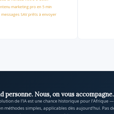
ntenu marketing pro en 5 min
 messages SAV prêts à envoyer
end personne. Nous, on vous accompagne.
olution de l’IA est une chance historique pour l’Afrique — 
en méthodes simples, applicables dès aujourd’hui. Pas de 