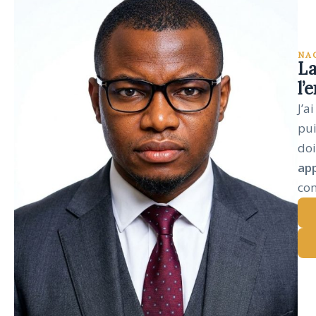
NA
La
l’
J’a
pui
doi
ap
com