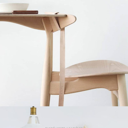
A lacus bibendum pulvinar
Furniture