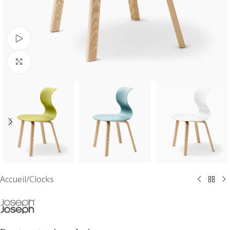
Regarder la vidéo
Cliquez pour agrandir
Accueil
/
Clocks