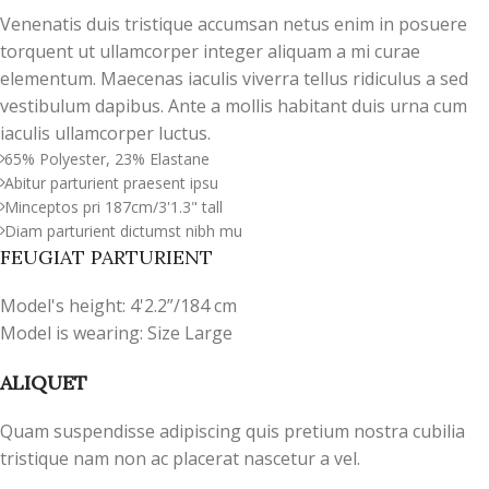
Venenatis duis tristique accumsan netus enim in posuere
torquent ut ullamcorper integer aliquam a mi curae
elementum. Maecenas iaculis viverra tellus ridiculus a sed
vestibulum dapibus. Ante a mollis habitant duis urna cum
iaculis ullamcorper luctus.
65% Polyester, 23% Elastane
Abitur parturient praesent ipsu
Minceptos pri 187cm/3'1.3" tall
Diam parturient dictumst nibh mu
FEUGIAT PARTURIENT
Model's height: 4'2.2”/184 cm
Model is wearing: Size Large
ALIQUET
Quam suspendisse adipiscing quis pretium nostra cubilia
tristique nam non ac placerat nascetur a vel.