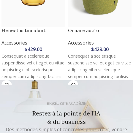
Henectus tincidunt
Ornare auctor
Accessories
Accessories
$
429.00
$
429.00
Consequat a scelerisque
Consequat a scelerisque
suspendisse vel et eget eu vitae
suspendisse vel et eget eu vitae
adipiscing nibh scelerisque
adipiscing nibh scelerisque
semper cum adipiscing facilisis
semper cum adipiscing facilisis
adipiscing est accumsan lorem
adipiscing est accumsan lorem
vestibulum. Aliquet mus a
vestibulum. Aliquet mus a
aptent ullam corper metus
aptent ullam corper metus
BIGRÉUSSITE ACADÉMIE
accumsan. Habitasse a purus
accumsan. Habitasse a purus
nec ipsum a urna ac ullamcorper
nec ipsum a urna ac ullamcorper
Restez à la pointe de l’IA
varius metus blandit posuere.
varius metus blandit posuere.
& du business
Des méthodes simples et concrètes pour créer, vendre