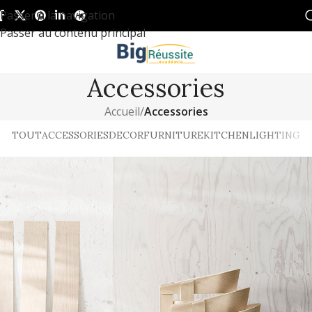
Passer à la navigation
Passer au contenu principal
Accessories
Accueil
/
Accessories
TOUT
ACCESSORIES
DECOR
FURNITURE
KITCHEN
LIGHTING