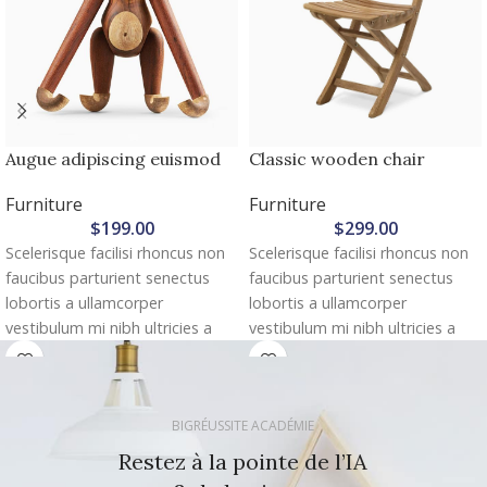
Augue adipiscing euismod
Classic wooden chair
Furniture
Furniture
$
199.00
$
299.00
Scelerisque facilisi rhoncus non
Scelerisque facilisi rhoncus non
faucibus parturient senectus
faucibus parturient senectus
lobortis a ullamcorper
lobortis a ullamcorper
vestibulum mi nibh ultricies a
vestibulum mi nibh ultricies a
parturient gravida a vestibulum
parturient gravida a vestibulum
leo sem in. Est cum torquent mi
leo sem in. Est cum torquent mi
in scelerisque leo aptent per at
in scelerisque leo aptent per at
BIGRÉUSSITE ACADÉMIE
vitae ante eleifend mollis
vitae ante eleifend mollis
adipiscing.
adipiscing.
Restez à la pointe de l’IA