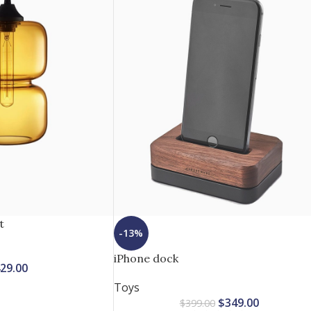
t
-13%
iPhone dock
29.00
Toys
$
349.00
$
399.00