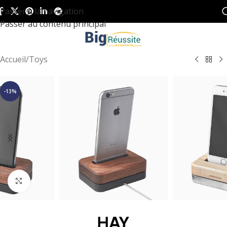
Passer à la navigation
Passer au contenu principal
Accueil
/
Toys
-13%
Cliquez pour agrandir