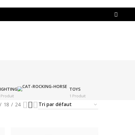
IGHTING
TOYS
 Produit
1 Produit
18
24