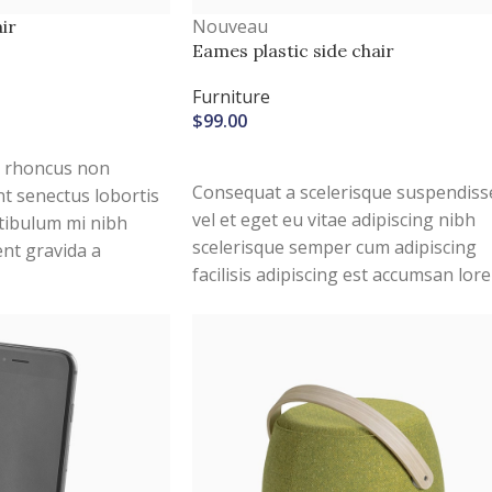
Nouveau
ir
Eames plastic side chair
Furniture
$
99.00
R
CHOIX DES OPTIONS
si rhoncus non
Consequat a scelerisque suspendiss
nt senectus lobortis
vel et eget eu vitae adipiscing nibh
tibulum mi nibh
scelerisque semper cum adipiscing
ent gravida a
facilisis adipiscing est accumsan lor
m in. Est cum
vestibulum. Aliquet mus a aptent
lerisque leo aptent
ullam corper metus accumsan.
eleifend mollis
Habitasse a purus nec ipsum a urna
ac ullamcorper varius metus blandit
posuere.