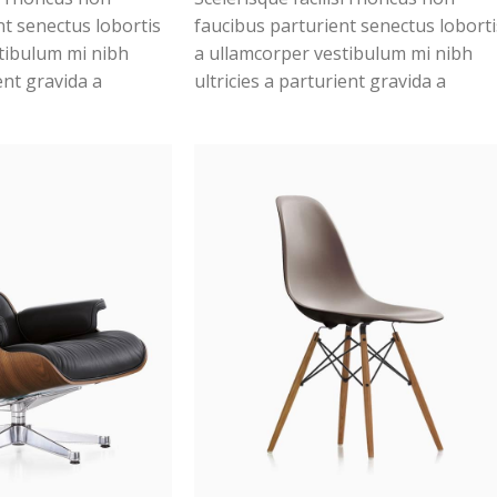
nt senectus lobortis
faucibus parturient senectus loborti
tibulum mi nibh
a ullamcorper vestibulum mi nibh
ent gravida a
ultricies a parturient gravida a
m in. Est cum
vestibulum leo sem in. Est cum
lerisque leo aptent
torquent mi in scelerisque leo apten
eleifend mollis
per at vitae ante eleifend mollis
adipiscing.