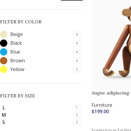
FILTER BY COLOR
Beige
4
Black
4
Blue
4
Brown
4
Yellow
3
Augue adipiscing
FILTER BY SIZE
Furniture
L
1
$
199.00
M
2
AJOUTER AU PANIE
S
2
Scelerisque facili