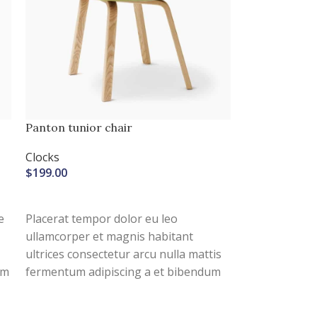
Panton tunior chair
Clocks
$
199.00
CHOIX DES OPTIONS
e
Placerat tempor dolor eu leo
ullamcorper et magnis habitant
ultrices consectetur arcu nulla mattis
em
fermentum adipiscing a et bibendum
sed platea malesuada eget
vestibulum.