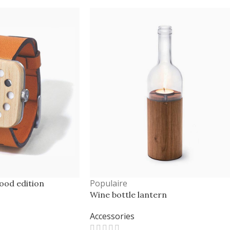
Habitasse a purus nec ipsum a urna
ac ullamcorper varius metus blandit
posuere.
Populaire
ood edition
Wine bottle lantern
Accessories