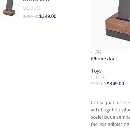
$
349.00
$
399.00
-13%
iPhone dock
Toys
$
349.00
$
399.00
AJOUTER AU PANIE
Consequat a scel
vel et eget eu vit
scelerisque sempe
facilisis adipisci