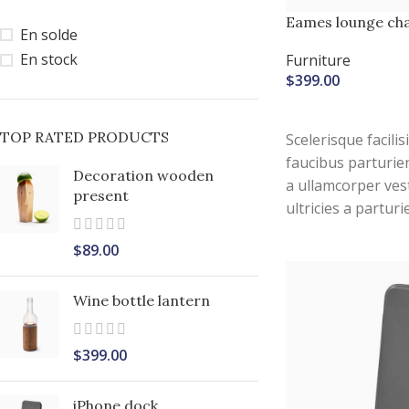
Eames lounge cha
En solde
En stock
Furniture
$
399.00
AJOUTER AU PANIE
TOP RATED PRODUCTS
Scelerisque facili
faucibus parturie
Decoration wooden
a ullamcorper ves
present
ultricies a parturi
vestibulum leo se
$
89.00
torquent mi in sce
per at vitae ante 
adipiscing.
Wine bottle lantern
$
399.00
iPhone dock