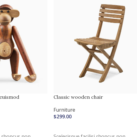
 euismod
Classic wooden chair
Furniture
$
299.00
R
AJOUTER AU PANIER
si rhoncus non
Scelerisque facilisi rhoncus non