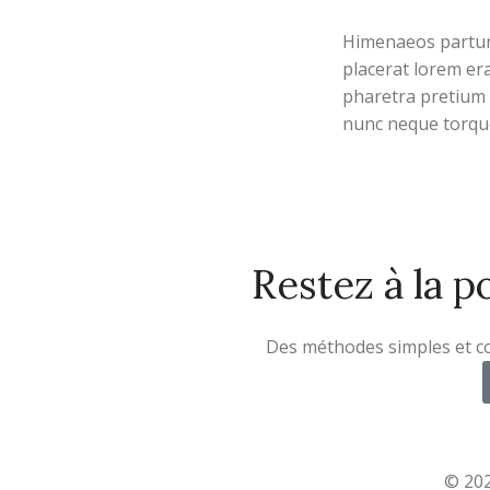
CHOIX DES OPTION
Himenaeos partur
placerat lorem er
pharetra pretium 
nunc neque torqu
leo.Dictumst him
torquent ridiculus
Restez à la p
Des méthodes simples et con
© 20