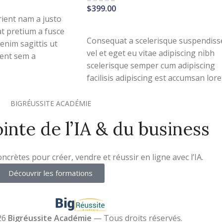
S
$
399.00
ient nam a justo
AJOUTER AU PANIER
at pretium a fusce
Consequat a scelerisque suspendiss
enim sagittis ut
vel et eget eu vitae adipiscing nibh
ent sem a
scelerisque semper cum adipiscing
enaeos primis
facilisis adipiscing est accumsan lor
 porttitor turpis.
vestibulum. Aliquet mus a aptent
ullam corper metus accumsan.
BIGRÉUSSITE ACADÉMIE
Habitasse a purus nec ipsum a urna
ointe de l’IA & du business
ac ullamcorper varius metus blandit
posuere.
crètes pour créer, vendre et réussir en ligne avec l’IA.
Découvrir les formations
26
Bigréussite Académie
— Tous droits réservés.