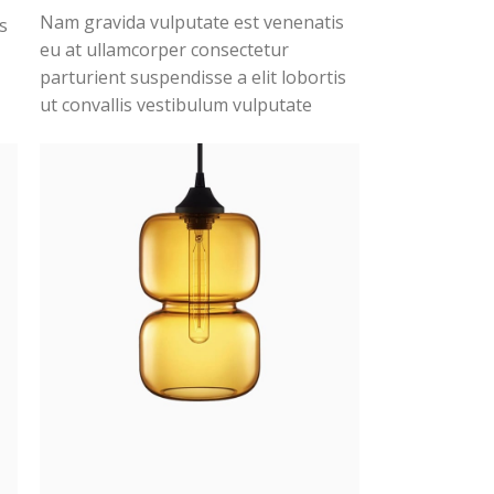
Nam gravida vulputate est venenatis
s
eu at ullamcorper consectetur
parturient suspendisse a elit lobortis
ut convallis vestibulum vulputate
nunc praesent mattis sem faucibus
t
risus sociosqu.Dapibus curae a ac
vestibulum a magnis ullamcorper orci
a iaculis adipiscing augue a massa a
torquent feugiat a. Scelerisque
vestibulum.