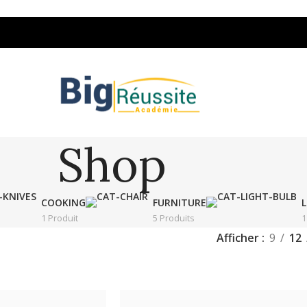
Shop
COOKING
FURNITURE
L
1 Produit
5 Produits
1
Afficher
9
12