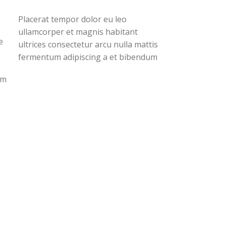
VOIR LES PRODUITS
Placerat tempor dolor eu leo
ullamcorper et magnis habitant
e
ultrices consectetur arcu nulla mattis
fermentum adipiscing a et bibendum
sed platea malesuada eget vestibulum
em
tempor dolor eu leo ullamcorper et
magnis habitant ultrices consectetur.