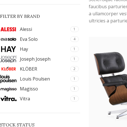
faucibus parturie
a ullamcorper ves
FILTER BY BRAND
ultricies a parturi
vestibulum leo se
Alessi
1
torquent mi in sce
Eva Solo
4
per at vitae ante 
Hay
adipiscing.
1
Joseph Joseph
1
KLÖBER
2
Louis Poulsen
1
Magisso
1
Vitra
1
STOCK STATUS